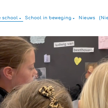
 school
School in beweging
Nieuws
(Ni