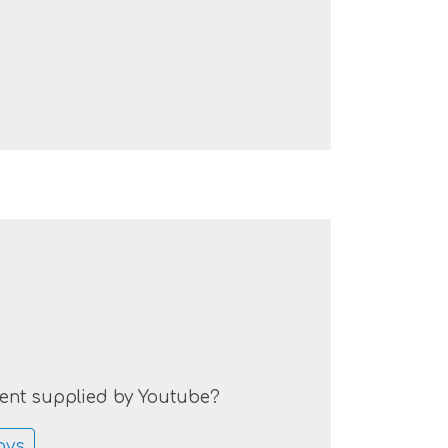
tent supplied by
Youtube
?
ays