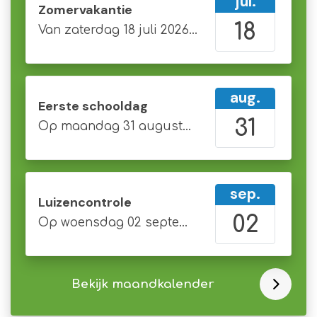
jul.
Zomervakantie
18
Van
zaterdag 18 juli 2026
tot en met
zondag 3
aug.
Eerste schooldag
31
Op
maandag 31 augustus 2026
de gehele da
sep.
Luizencontrole
02
Op
woensdag 02 september 2026
de gehele 
Bekijk maandkalender