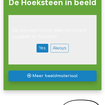
De Hoeksteen in beeld
Do you want to load external content
supplied by
Youtube
?
Yes
Always
Meer beeldmateriaal